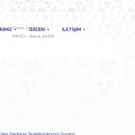
Sipariş Numaraları:
0 (274) 333 01 26 – 0 (545) 335 01 26
Mesai Saatleri:
RİMİZ
GALERİ
İLETİŞİM
09:00 – Gece 24:00
 Eden Herkese Teşekkürlerimizi Sunarız.