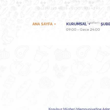
Sipariş Numaraları:
0 (274) 226 40 78 – 0 (507) 933 43 43
Mesai Saatleri:
ANA SAYFA
KURUMSAL
ŞUBE
09:00 – Gece 24:00
Koşulsuz Müşteri Memnuniyetine Adanmış