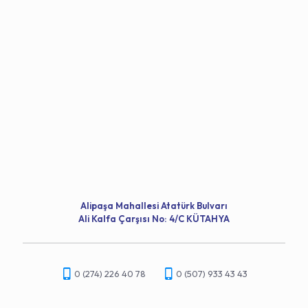
Alipaşa Mahallesi Atatürk Bulvarı
Ali Kalfa Çarşısı No: 4/C KÜTAHYA
0 (274) 226 40 78
0 (507) 933 43 43